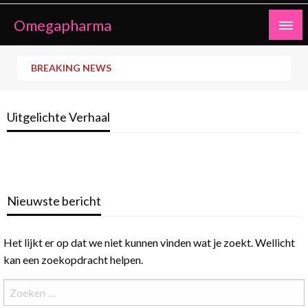
Ga
Omegapharma
naar
de
inhoud
BREAKING NEWS
Uitgelichte Verhaal
Nieuwste bericht
Het lijkt er op dat we niet kunnen vinden wat je zoekt. Wellicht
kan een zoekopdracht helpen.
Zoeken
naar: