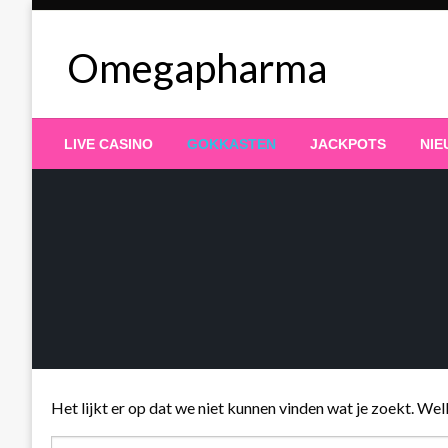
Ga
naar
Omegapharma
de
inhoud
LIVE CASINO
GOKKASTEN
JACKPOTS
NIE
Het lijkt er op dat we niet kunnen vinden wat je zoekt. We
Zoeken